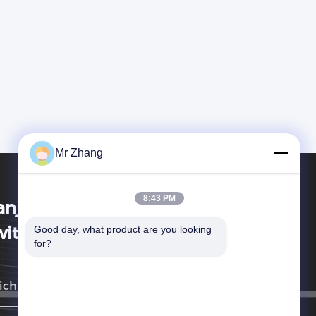
Mr Zhang
8:43 PM
anjing Zhongshan Membrane
itch Co., Ltd.
Good day, what product are you looking 
for?
richiameremo il prima possibile.