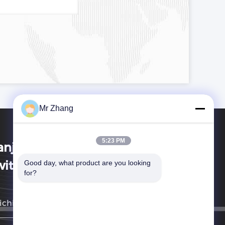
Mr Zhang
5:23 PM
anjing Zhongshan Membrane
itch Co., Ltd.
Good day, what product are you looking 
for?
richiameremo il prima possibile.