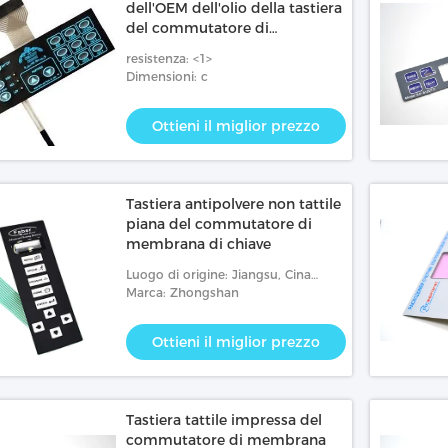
dell'OEM dell'olio della tastiera
del commutatore di
membrana di illuminazione
resistenza: <1>
della parte posteriore della
Dimensioni: c
lampada di EL
Ottieni il miglior prezzo
Tastiera antipolvere non tattile
piana del commutatore di
membrana di chiave
Luogo di origine: Jiangsu, Cina
(continente)
Marca: Zhongshan
Ottieni il miglior prezzo
Tastiera tattile impressa del
commutatore di membrana