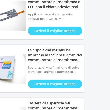
commutatore di membrana di
FPC con il chiaro adesivo reale
della finestra 3M467
Applicazione: articolo sportivo
adesivo reale: 3M467MP
Ottieni il miglior prezzo
La cupola del metallo ha
impresso la tastiera 0.3mm del
commutatore di membrana
del PWB
Speranza di vita: 1 milione di volte
Materiale:: animale domestico,
metal.LED
Ottieni il miglior prezzo
Tastiera di superficie del
commutatore di membrana