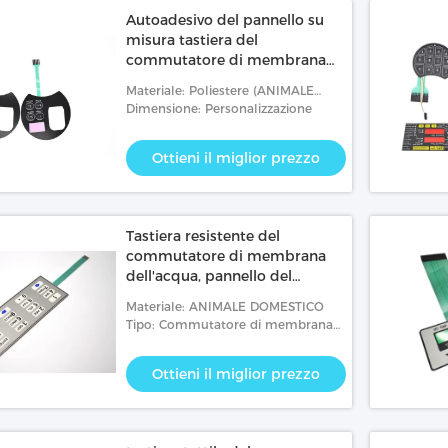
Autoadesivo del pannello su
misura tastiera del
commutatore di membrana
del policarbonato del
Materiale: Poliestere (ANIMALE
poliestere
DOMESTICO), policarbonato (PC)
Dimensione: Personalizzazione
Ottieni il miglior prezzo
Tastiera resistente del
commutatore di membrana
dell'acqua, pannello del
commutatore di pulsante della
Materiale: ANIMALE DOMESTICO
membrana
Tipo: Commutatore di membrana
del LED
Ottieni il miglior prezzo