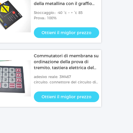
della metallina con il graffio
dell'interno del circuito di FPC
Stoccaggio:: -40 °c ~ + °c 85
resistente
Prova:: 100%
Ottieni il miglior prezzo
Commutatori di membrana su
ordinazione della prova di
tremito, tastiera elettrica del
commutatore di membrana
adesivo reale: 3M467
circuito: connettore del circuito di
1.mm
Ottieni il miglior prezzo