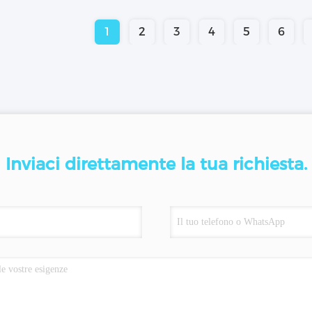
1
2
3
4
5
6
Inviaci direttamente la tua richiesta.