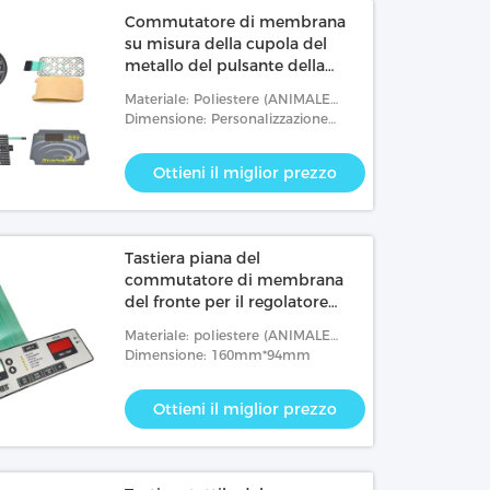
Commutatore di membrana
su misura della cupola del
metallo del pulsante della
tastiera del commutatore di
Materiale: Poliestere (ANIMALE
membrana
DOMESTICO), policarbonato (PC)
Dimensione: Personalizzazione
disponibile, servizio dell'OEM
Ottieni il miglior prezzo
Tastiera piana del
commutatore di membrana
del fronte per il regolatore
dell'alimentazione elettrica
Materiale: poliestere (ANIMALE
DOMESTICO) e policarbonato (PC).
Dimensione: 160mm*94mm
Ottieni il miglior prezzo