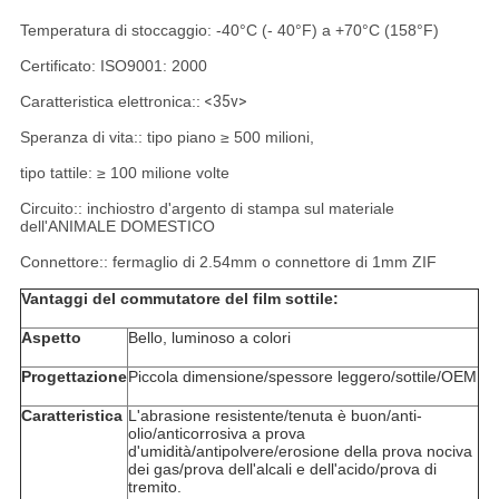
Temperatura di stoccaggio: -40°C (- 40°F) a +70°C (158°F)
Certificato: ISO9001: 2000
Caratteristica elettronica::
<35v>
Speranza di vita:: tipo piano ≥ 500 milioni,
tipo tattile: ≥ 100 milione volte
Circuito:: inchiostro d'argento di stampa sul materiale
dell'ANIMALE DOMESTICO
Connettore:: fermaglio di 2.54mm o connettore di 1mm ZIF
Vantaggi del commutatore del film sottile:
Aspetto
Bello, luminoso a colori
Progettazione
Piccola dimensione/spessore leggero/sottile/OEM
Caratteristica
L'abrasione resistente/tenuta è buon/anti-
olio/anticorrosiva a prova
d'umidità/antipolvere/erosione della prova nociva
dei gas/prova dell'alcali e dell'acido/prova di
tremito.