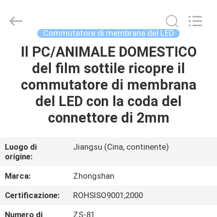
2026
Nanjing
Zhongshan
Membrane
Switch
Commutatore di membrana del LED
Co.,
Ltd..
All
Il PC/ANIMALE DOMESTICO
CASA
Rights
Reserved.
del film sottile ricopre il
PRODOTTI
commutatore di membrana
del LED con la coda del
VIDEO
connettore di 2mm
CIRCA
Luogo di
Jiangsu (Cina, continente)
origine:
NOI
Marca:
Zhongshan
GIRO
Certificazione:
ROHSISO9001,2000
DELLA
Numero di
ZS-81