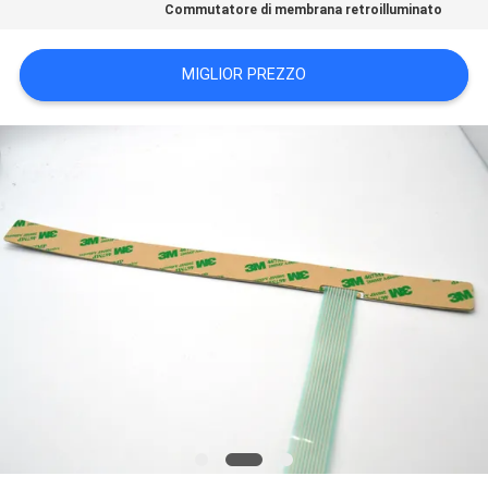
Commutatore di membrana retroilluminato
SITO
MIGLIOR PREZZO
POLITICA
SULLA
PRIVACY