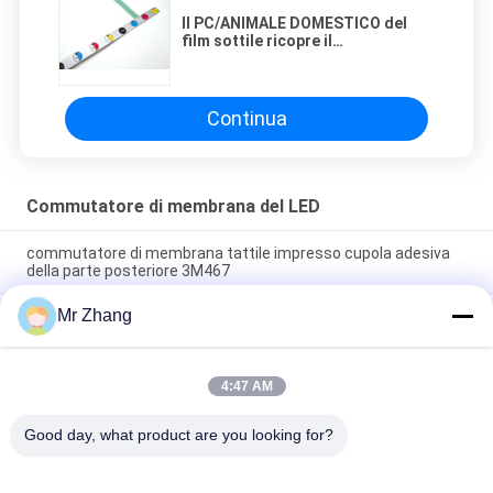
Il PC/ANIMALE DOMESTICO del
film sottile ricopre il
commutatore di membrana del
LED con la coda del connettore di
2mm
Continua
Commutatore di membrana del LED
commutatore di membrana tattile impresso cupola adesiva
della parte posteriore 3M467
Mr Zhang
Tastiera tattile impressa a prova d'umidità del commutatore
di membrana del LED per gli strumenti medici
Il commutatore di membrana antipolvere della cupola del
4:47 AM
metallo dell'esposizione di LED con 3M55230 appoggia
l'adesivo
Good day, what product are you looking for?
Categorie popolari
Tutti