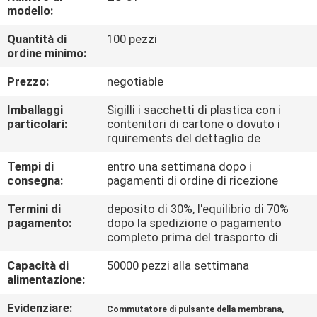
FABBRICA
modello:
Quantità di
100 pezzi
CONTROLLO
ordine minimo:
DI
Prezzo:
negotiable
QUALITÀ
Imballaggi
Sigilli i sacchetti di plastica con i
particolari:
contenitori di cartone o dovuto i
rquirements del dettaglio de
CONTATTICI
Tempi di
entro una settimana dopo i
consegna:
pagamenti di ordine di ricezione
RICHIEDA
Termini di
deposito di 30%, l'equilibrio di 70%
UNA
pagamento:
dopo la spedizione o pagamento
completo prima del trasporto di
CITAZIONE
Capacità di
50000 pezzi alla settimana
alimentazione:
MAPPA
DEL
Evidenziare:
,
Commutatore di pulsante della membrana