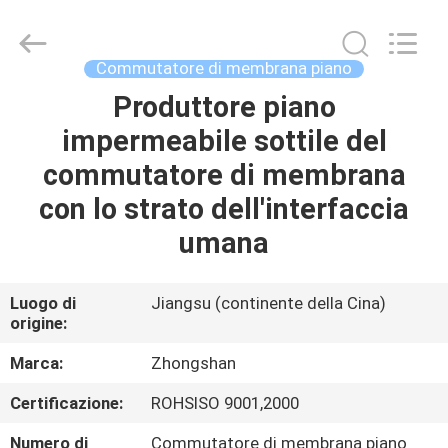
2026
Nanjing
Zhongshan
Membrane
Switch
Commutatore di membrana piano
Co.,
Ltd..
All
Produttore piano
CASA
Rights
Reserved.
impermeabile sottile del
PRODOTTI
commutatore di membrana
con lo strato dell'interfaccia
VIDEO
umana
CIRCA
Luogo di
Jiangsu (continente della Cina)
origine:
NOI
Marca:
Zhongshan
GIRO
Certificazione:
ROHSISO 9001,2000
DELLA
Numero di
Commutatore di membrana piano