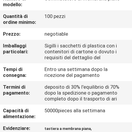
FABBRICA
modello:
Quantità di
100 pezzi
CONTROLLO
ordine minimo:
DI
Prezzo:
negotiable
QUALITÀ
Imballaggi
Sigilli i sacchetti di plastica con i
particolari:
contenitori di cartone o dovuto i
requisiti del dettaglio del
CONTATTICI
Tempi di
Entro una settimana dopo la
consegna:
ricezione del pagamento
RICHIEDA
Termini di
deposito di 30% l'equilibrio di 70%
UNA
pagamento:
dopo la spedizione o pagamento
completo dopo il trasporto di ari
CITAZIONE
Capacità di
50000pieces alla settimana
alimentazione:
MAPPA
DEL
Evidenziare:
,
tastiera a membrana piana