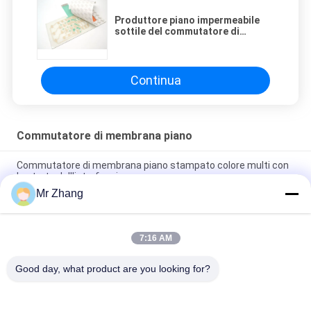
Produttore piano impermeabile
sottile del commutatore di
membrana con lo strato
dell'interfaccia umana
Continua
Commutatore di membrana piano
Commutatore di membrana piano stampato colore multi con
lo strato dell'interfaccia umana
Mr Zhang
Resistenza di scossa su ordinazione di Logo Metal Dome
Membrane Keypad
7:16 AM
Commutatore di membrana piano del pulsante resistente del
graffio
Good day, what product are you looking for?
Categorie popolari
Tutti