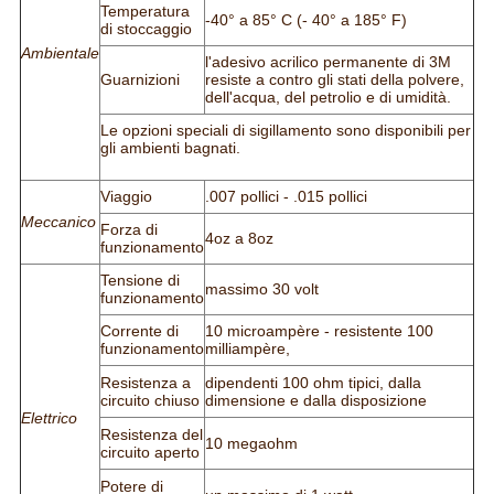
Temperatura
-40° a 85° C (- 40° a 185° F)
di stoccaggio
Ambientale
l'adesivo acrilico permanente di 3M
Guarnizioni
resiste a contro gli stati della polvere,
dell'acqua, del petrolio e di umidità.
Le opzioni speciali di sigillamento sono disponibili per
gli ambienti bagnati.
Viaggio
.007 pollici - .015 pollici
Meccanico
Forza di
4oz a 8oz
funzionamento
Tensione di
massimo 30 volt
funzionamento
Corrente di
10 microampère - resistente 100
funzionamento
milliampère,
Resistenza a
dipendenti 100 ohm tipici, dalla
circuito chiuso
dimensione e dalla disposizione
Elettrico
Resistenza del
10 megaohm
circuito aperto
Potere di