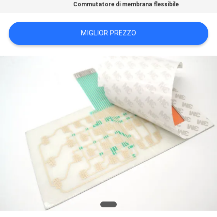
Commutatore di membrana flessibile
SITO
MIGLIOR PREZZO
POLITICA
SULLA
PRIVACY