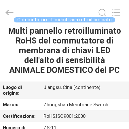
2026
Nanjing
Zhongshan
Membrane
Switch
Commutatore di membrana retroilluminato
Co.,
Ltd..
All
Multi pannello retroilluminato
CASA
Rights
Reserved.
RoHS del commutatore di
PRODOTTI
membrana di chiavi LED
dell'alto di sensibilità
VIDEO
ANIMALE DOMESTICO del PC
CIRCA
Luogo di
Jiangsu, Cina (continente)
origine:
NOI
Marca:
Zhongshan Membrane Switch
GIRO
Certificazione:
RoHS,ISO9001:2000
DELLA
Numero di
ZS-11