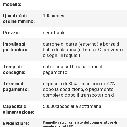
FABBRICA
modello:
Quantità di
100pieces
CONTROLLO
ordine minimo:
DI
Prezzo:
negotiable
QUALITÀ
Imballaggi
cartone di carta (esterno) e borsa di
particolari:
bolla di plastica (interna). O per vostri
bisogni. Il requisit
CONTATTICI
Tempi di
entro una settimana dopo il
consegna:
pagamento
RICHIEDA
Termini di
deposito di 30% l'equilibrio di 70%
UNA
pagamento:
dopo la spedizione, o pagamento
completo dopo il transpotation d
CITAZIONE
Capacità di
50000pieces alla settimana
alimentazione:
MAPPA
DEL
Evidenziare:
Pannello retroilluminato del commutatore di
membrana del LED