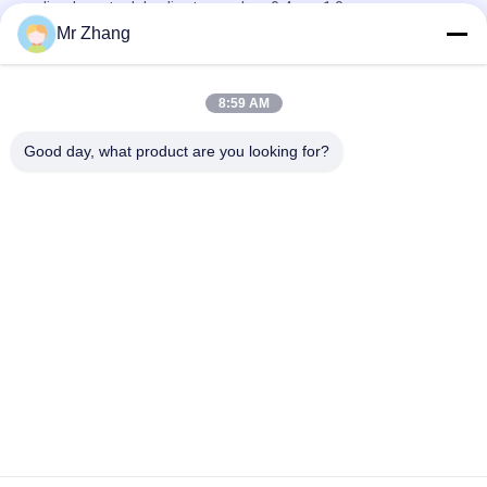
policarbonato del poliestere colora 0.4mm 1.0mm
Mr Zhang
L'acciaio inossidabile copre con una cupola 24V impresso
tastiera a membrana retroilluminata
8:59 AM
Commutatore retroilluminato impermeabile del pannello della
membrana del LED per i dispositivi industriali
Good day, what product are you looking for?
Categorie popolari
Tutti
Interruttore Di 
Interruttore Di 
Membrana Cupola 
Membrana Tattile
Di Metallo
Commutatore Di 
Commutatore Di 
Membrana Piano
Membrana Del PWB
Commutatore Di 
Commutatore Di 
Membrana Del LED
Membrana Di FPC
Commutatore Di 
Commutatore Di 
Membrana 
Membrana 