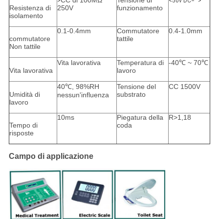
CC di 100MΩ
Tensione di
>
<50v DC="">
Resistenza di
250V
funzionamento
isolamento
0.1-0.4mm
Commutatore
0.4-1.0mm
commutatore
tattile
Non tattile
Vita lavorativa
Temperatura di
-40℃ ~ 70℃
Vita lavorativa
lavoro
40℃, 98%RH
Tensione del
CC 1500V
Umidità di
substrato
nessun'influenza
lavoro
10ms
Piegatura della
R>1,18
Tempo di
coda
risposte
Campo di applicazione